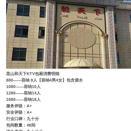
昆山和天下KTV包厢消费明细
880——容纳 8人【容纳4男4女】包含酒水
1080——容纳10人
1280——容纳14人
1680——容纳18人
服务评级：A+
安全评级：A+
行业口碑：九十分
包间数量：48间