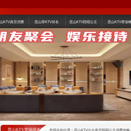
山KTV真空消费
昆山荤KTV排名
昆山KTV陪唱公主
昆山KTV荤攻
昆山KTV荤场排名详情
您现在的位置：
昆山KTV出台真空陪唱公主消费攻略